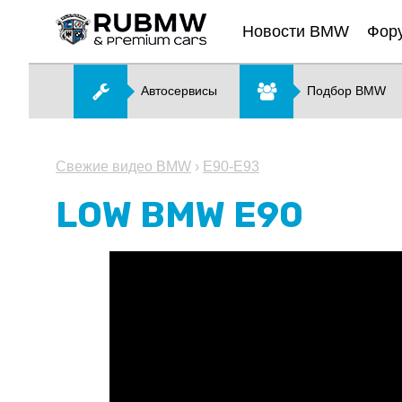
Новости BMW
Фор
Автосервисы
Подбор BMW
Свежие видео BMW
›
E90-E93
LOW BMW E90