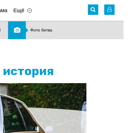
ама
Ещё
N
Фото битва
 история