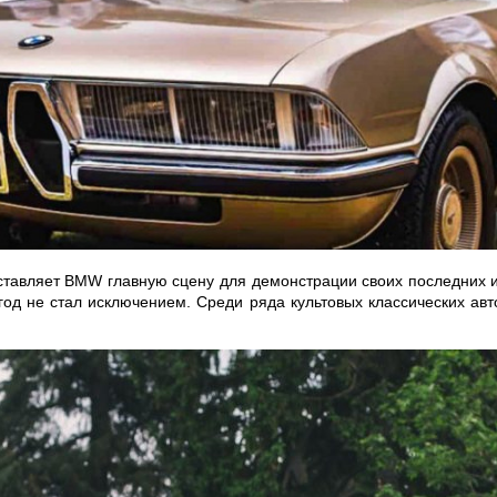
ставляет BMW главную сцену для демонстрации своих последних и
 год не стал исключением. Среди ряда культовых классических а