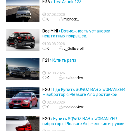
E36
TestArticle123
07.08.2026
0
mjbnock1
Все MINI
Возможность установки
нештатных покрышек.
03.08.2026
0
L_Gulliveroff
F21
Купить рапэ
02.08.2026
0
mealeec4wx
F20
Где Купить SQWOZ BAB x WOMANIZER
— вибратор с Pleasure Air с доставкой
02.08.2026
0
mealeec4wx
F20
Купить SQWOZ BAB x WOMANIZER —
вибратор с Pleasure Air | женские игрушки