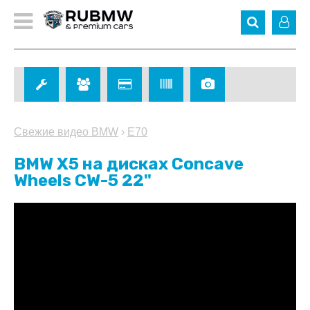
Свежие видео BMW
›
E70
BMW X5 на дисках Concave
Wheels CW-5 22"