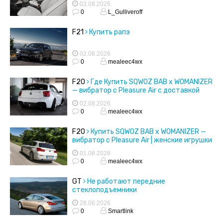
03.08.2026
0
L_Gulliveroff
F21
Купить рапэ
02.08.2026
0
mealeec4wx
F20
Где Купить SQWOZ BAB x WOMANIZER
— вибратор с Pleasure Air с доставкой
02.08.2026
0
mealeec4wx
F20
Купить SQWOZ BAB x WOMANIZER —
вибратор с Pleasure Air | женские игрушки
01.08.2026
0
mealeec4wx
GT
Не работают передние
стеклоподъемники
28.06.2026
0
Smartlink