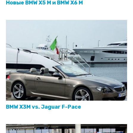
Нoвые BMW X5 M и BMW X6 M
BMW X3M vs. Jaguar F-Pace