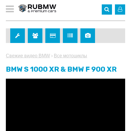
Свежие видео BMW
›
Все мотоциклы
BMW S 1000 XR & BMW F 900 XR