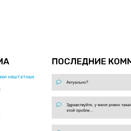
МА
ПОСЛЕДНИЕ КОМ
вки нештатных
Актуально?
f
Здравствуйте, у меня ровно така
этой пробле...
x