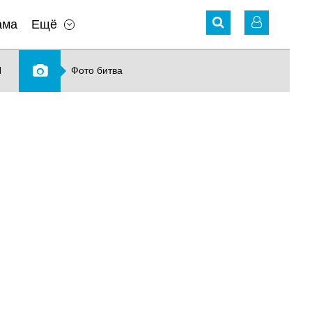
ама
Ещё
N
Фото битва