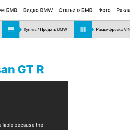
ум БМВ
Видео BMW
Статьи о БМВ
Фото
Рекл
Купить / Продать BMW
Расшифровка VI
san GT R