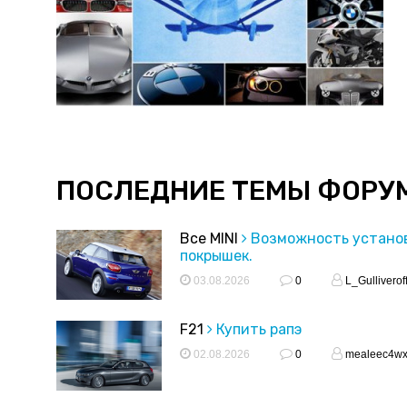
ПОСЛЕДНИЕ ТЕМЫ ФОРУ
Все MINI
Возможность устано
покрышек.
03.08.2026
0
L_Gulliverof
F21
Купить рапэ
02.08.2026
0
mealeec4w