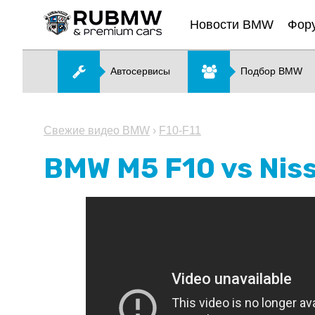
Новости BMW
Фор
Автосервисы
Подбор BMW
Свежие видео BMW
›
F10-F11
BMW M5 F10 vs Nis