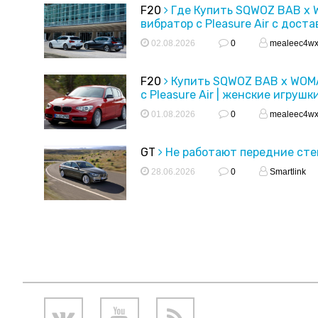
F20
Где Купить SQWOZ BAB x
вибратор с Pleasure Air с доста
02.08.2026
0
mealeec4w
F20
Купить SQWOZ BAB x WOM
с Pleasure Air | женские игрушк
01.08.2026
0
mealeec4w
GT
Не работают передние ст
28.06.2026
0
Smartlink