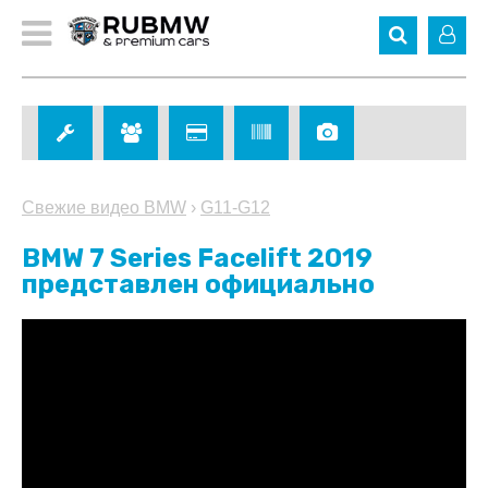
Свежие видео BMW
›
G11-G12
BMW 7 Series Facelift 2019
представлен официально