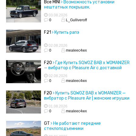
Все MINI
Возможность установки
нештатных покрышек.
03.08.2026
0
L_Gulliveroff
F21
Купить рапэ
02.08.2026
0
mealeec4wx
F20
Где Купить SQWOZ BAB x WOMANIZER
— вибратор с Pleasure Air с доставкой
02.08.2026
0
mealeec4wx
F20
Купить SQWOZ BAB x WOMANIZER —
вибратор с Pleasure Air | женские игрушки
01.08.2026
0
mealeec4wx
GT
Не работают передние
стеклоподъемники