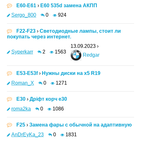
E60-E61
›
E60 535d замена АКПП
Sergo_800
0
924
F22-F23
›
Светодиодные лампы, стоит ли
покупать через интернет.
13.09.2023 ›
Syperkarr
2
1563
Redgar
E53-E53f
›
Нужны диски на х5 R19
Roman_X
0
1271
E30
›
Дріфт корч е30
roma2ka
0
1086
F25
›
Замена фары с обычной на адаптивную
AnDrEyKa_23
0
1831