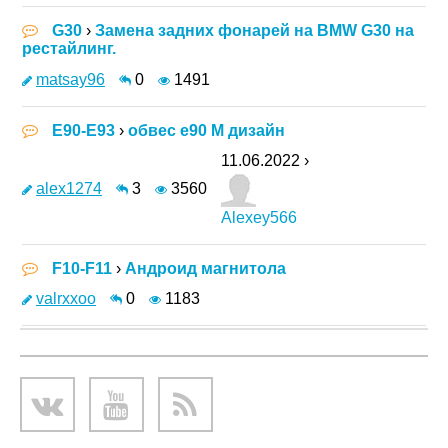
G30
›
Замена задних фонарей на BMW G30 на
рестайлинг.
matsay96
0
1491
E90-E93
›
обвес е90 М дизайн
11.06.2022 ›
alex1274
3
3560
Alexey566
F10-F11
›
Андроид магнитола
valrxxoo
0
1183