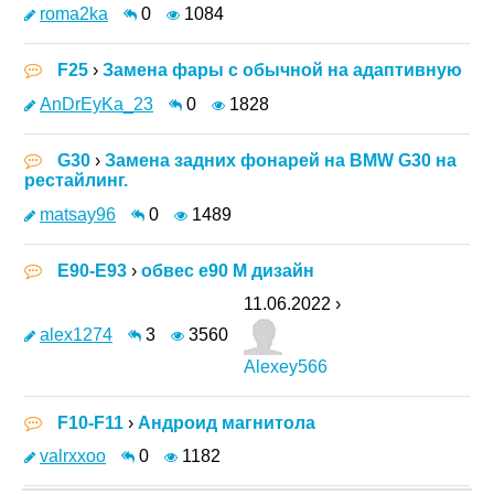
roma2ka
0
1084
F25
›
Замена фары с обычной на адаптивную
AnDrEyKa_23
0
1828
G30
›
Замена задних фонарей на BMW G30 на
рестайлинг.
matsay96
0
1489
E90-E93
›
обвес е90 М дизайн
11.06.2022 ›
alex1274
3
3560
Alexey566
F10-F11
›
Андроид магнитола
valrxxoo
0
1182