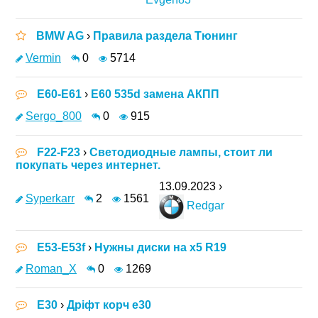
BMW AG
›
Правила раздела Тюнинг
Vermin
0
5714
E60-E61
›
E60 535d замена АКПП
Sergo_800
0
915
F22-F23
›
Светодиодные лампы, стоит ли
покупать через интернет.
13.09.2023 ›
Syperkarr
2
1561
Redgar
E53-E53f
›
Нужны диски на х5 R19
Roman_X
0
1269
E30
›
Дріфт корч е30