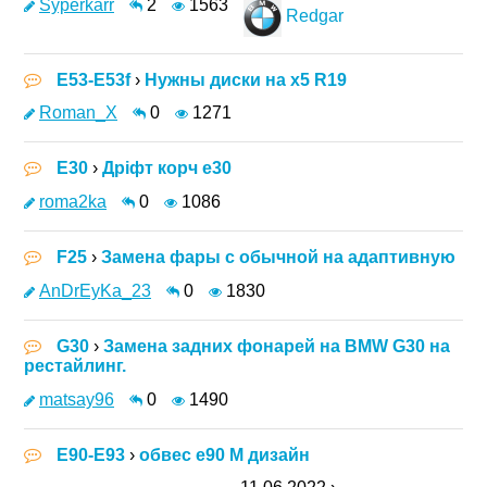
Syperkarr
2
1563
Redgar
E53-E53f
›
Нужны диски на х5 R19
Roman_X
0
1271
E30
›
Дріфт корч е30
roma2ka
0
1086
F25
›
Замена фары с обычной на адаптивную
AnDrEyKa_23
0
1830
G30
›
Замена задних фонарей на BMW G30 на
рестайлинг.
matsay96
0
1490
E90-E93
›
обвес е90 М дизайн