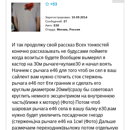
+53
Зарегистрирован:
10.09.2014
Сообщений:
27
Авто:
E30
Откуда:
Москва, Россия
И так продолжу свой рассказ Всех тонкостей
конечно рассказывать не буду,сами поймете
когда возиться будете Вообщем вымерял я
кастор на 30м рычаге+кулаке30 и начал воять
Начнем с рычага е46 для того чтоб он сел в ваш
сайлент вам нужно сточить сток стержень
рычага е46 пот 6ти гранник и сделать его
круглым диаметром 20мм!(сразу бы советовал
круглить немного эксцентриком на внутреннюю
часть(ближе к мотору) (Фото) Потом чтоб
шаровая рычага е46 села в вашу балку е30,вам
нужно будет увеличить посадочное гнездо
(стержень)на рычаге е46 на 1см! (Фото) Дальше
размечаем переходник(выложу потом отдельную