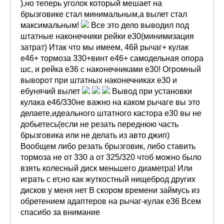
),но теперь уголок который мешает на
брызговике стал минимальным,а вылет стал
максимальным!
Все это дело выводил под
штатные наконечники рейки е30(минимизация
затрат) Итак что мы имеем, 46й рычаг+ кулак
е46+ тормоза 330+винт е46+ самодельная опора
шс, и рейка е36 с наконечниками е30! Огромный
выворот при штатных наконечниках е30 и
ебунячий вылет
Вывод при установки
кулака е46/330не важно на каком рычаге вы это
делаете,идеального штатного кастора е30 вы не
добьетесь(если не резать переднюю часть
брызговика или не делать из авто джип)
Вообщем либо резать брызговик, либо ставить
тормоза не от 330 а от 325/320 чтоб можно было
взять колесный диск меньшего диаметра! Или
играть с ет,но как жуткостный нищеброд других
дисков у меня нет В скором времени займусь из
обретением адаптеров на рычаг-кулак е36 Всем
спасибо за внимание