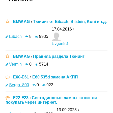
BMW AG
›
Тюнинг от Eibach, Bilstein, Koni и т.д.
17.04.2016 ›
Eibach
8
9935
Evgen83
BMW AG
›
Правила раздела Тюнинг
Vermin
0
5714
E60-E61
›
E60 535d замена АКПП
Sergo_800
0
922
F22-F23
›
Светодиодные лампы, стоит ли
покупать через интернет.
13.09.2023 ›