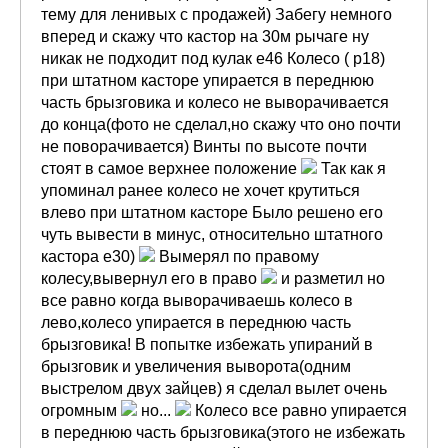
тему для ленивых с продажей) Забегу немного
вперед и скажу что кастор на 30м рычаге ну
никак не подходит под кулак е46 Колесо ( р18)
при штатном касторе упирается в переднюю
часть брызговика и колесо не выворачивается
до конца(фото не сделал,но скажу что оно почти
не поворачивается) Винты по высоте почти
стоят в самое верхнее положение
Так как я
упоминал ранее колесо не хочет крутиться
влево при штатном касторе Было решено его
чуть вывести в минус, относительно штатного
кастора е30)
Вымерял по правому
колесу,вывернул его в право
и разметил но
все равно когда выворачиваешь колесо в
лево,колесо упирается в переднюю часть
брызговика! В попытке избежать упираний в
брызговик и увеличения выворота(одним
выстрелом двух зайцев) я сделал вылет очень
огромным
но...
Колесо все равно упирается
в переднюю часть брызговика(этого не избежать