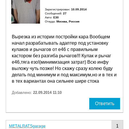
Зарегистрирован:
10.09.2014
Сообщений:
27
Авто:
E30
Откуда:
Москва, Россия
Вырезка из истории постройки кара Вообщем
начал разрабатывать адаптер под установку
кулаков и рычагов от е46 с правильным
кастором без разгиба рычагов!!! Кулак и рычаг
е46,тяга езо!(минимизация затрат) Всю инфу
выложу чуть позже! Но скажу сразу колею буду
делать под минимум и под максимум,но и в тех и
в тех вариантах она сильнее шире стока
Добавлено:
22.09.2014 11:10
Ответить
METALRATSgarage
1