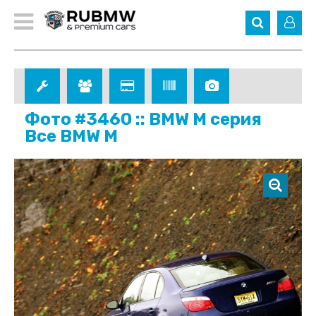
Фото #3460 :: BMW M серия
Все BMW M