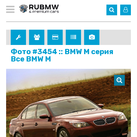
Фото #3454 :: BMW M серия
Все BMW M