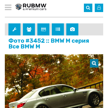
Фото #3452 :: BMW M серия
Все BMW M