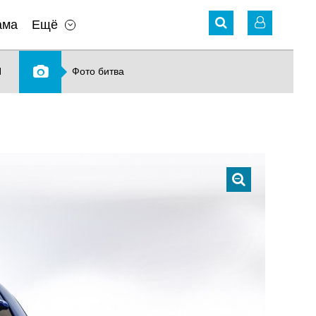
ама
Ещё
N
Фото битва