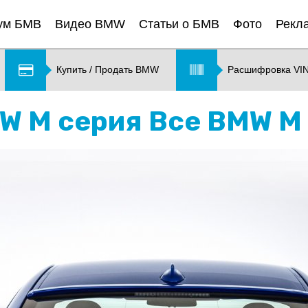
ум БМВ
Видео BMW
Статьи о БМВ
Фото
Рекл
Купить / Продать BMW
Расшифровка VI
MW M серия Все BMW M