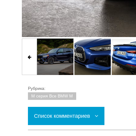
Рубрика:
M серия Все BMW M
Список комментариев