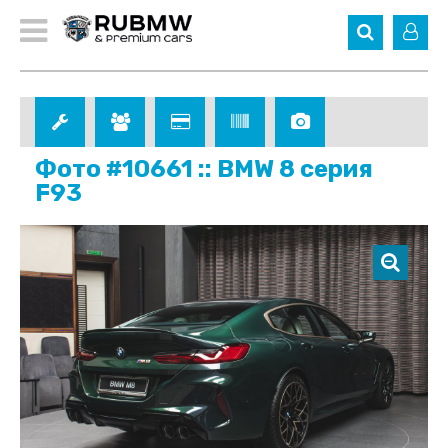
Фото #10661 :: BMW 8 серия
F93