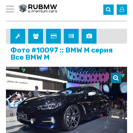
Фото #10097 :: BMW M серия
Все BMW M