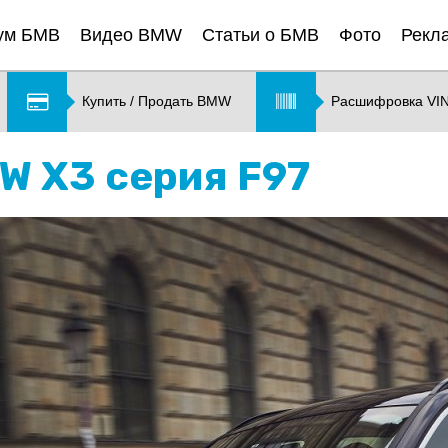
ум БМВ
Видео BMW
Статьи о БМВ
Фото
Рекл
Купить / Продать BMW
Расшифровка VI
MW X3 серия F97