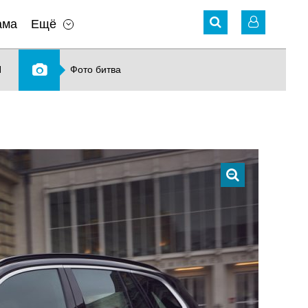
ама
Ещё
N
Фото битва