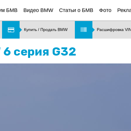
ум БМВ
Видео BMW
Статьи о БМВ
Фото
Рекл
Купить / Продать BMW
Расшифровка VI
 6 серия G32