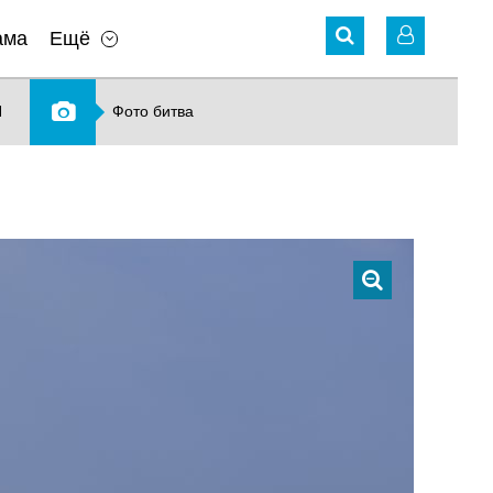
ама
Ещё
N
Фото битва