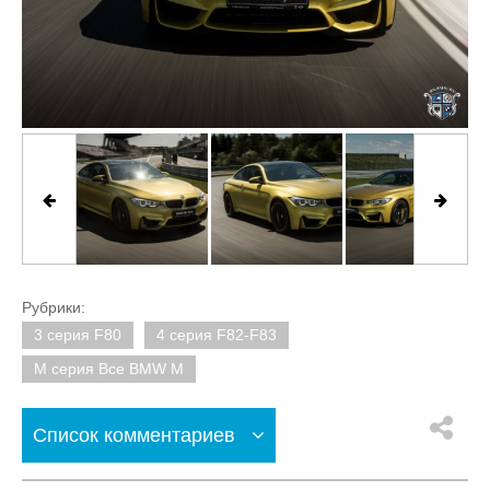
Рубрики:
3 серия F80
4 серия F82-F83
M серия Все BMW M
Список комментариев