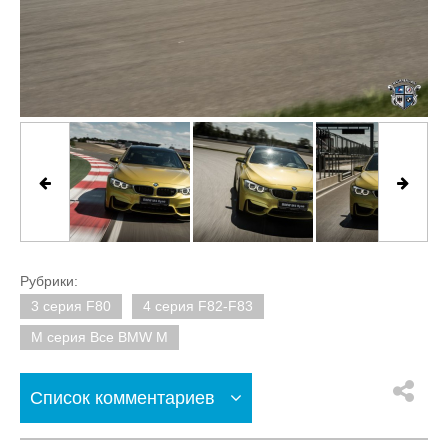
Рубрики:
3 серия F80
4 серия F82-F83
M серия Все BMW M
Список комментариев