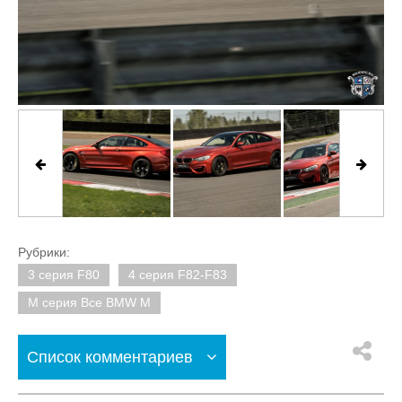
Рубрики:
3 серия F80
4 серия F82-F83
M серия Все BMW M
Список комментариев