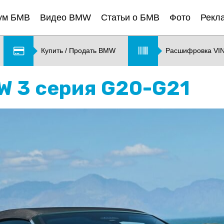
ум БМВ
Видео BMW
Статьи о БМВ
Фото
Рекл
Купить / Продать BMW
Расшифровка VI
MW 3 серия G20-G21