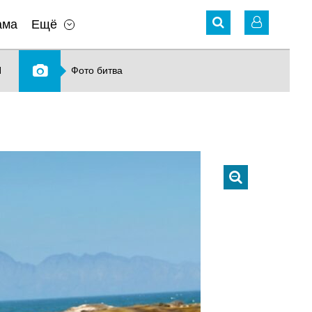
ама
Ещё
N
Фото битва