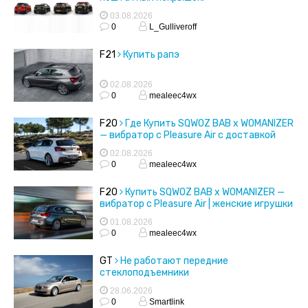
03.08.2026
0
L_Gulliveroff
F21
Купить рапэ
02.08.2026
0
mealeec4wx
F20
Где Купить SQWOZ BAB x WOMANIZER
— вибратор с Pleasure Air с доставкой
02.08.2026
0
mealeec4wx
F20
Купить SQWOZ BAB x WOMANIZER —
вибратор с Pleasure Air | женские игрушки
01.08.2026
0
mealeec4wx
GT
Не работают передние
стеклоподъемники
28.06.2026
0
Smartlink