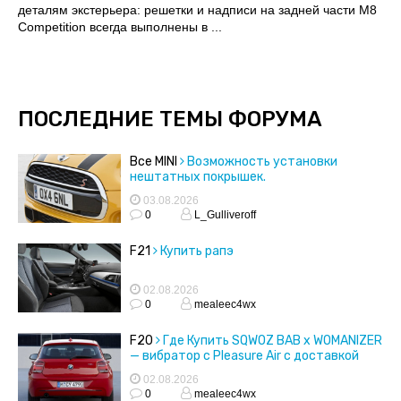
деталям экстерьера: решетки и надписи на задней части M8
Competition всегда выполнены в ...
ПОСЛЕДНИЕ ТЕМЫ ФОРУМА
Все MINI
Возможность установки
нештатных покрышек.
03.08.2026
0
L_Gulliveroff
F21
Купить рапэ
02.08.2026
0
mealeec4wx
F20
Где Купить SQWOZ BAB x WOMANIZER
— вибратор с Pleasure Air с доставкой
02.08.2026
0
mealeec4wx