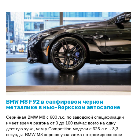
BMW M8 F92 в сапфировом черном
металлике в нью-йоркском автосалоне
Серийная BMW M8 с 600 л.с. по заводской спецификации
имеет время разгона от 0 до 100 км/час всего на одну
десятую хуже, чем у Competition модели с 625 л.с. - 3,3
секунды. BMW M8 хорошо узнаваема по хромированным