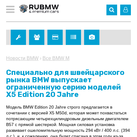
Новости BMW
›
Все BMW M
Специально для швейцарского
рынка BMW выпускает
ограниченную серию моделей
X5 Edition 20 Jahre
Модель BMW Edition 20 Jahre строго предлагается в
сочетании с версией X5 M50d, которая может похвастаться
потрясающим четырехцилиндровым дизельным двигателем
B57 с прямой шестеркой. Мощная силовая установка
развивает ошеломительную мощность 294 кВт / 400 л.с. (394
л.с.), и, к сожалению, она будет списана в этом году из-за