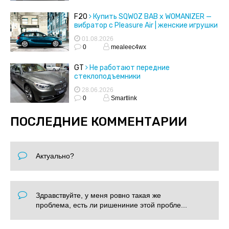
F20
Купить SQWOZ BAB x WOMANIZER —
вибратор с Pleasure Air | женские игрушки
01.08.2026
0
mealeec4wx
GT
Не работают передние
стеклоподъемники
28.06.2026
0
Smartlink
ПОСЛЕДНИЕ КОММЕНТАРИИ
Актуально?
Здравствуйте, у меня ровно такая же
проблема, есть ли ришениние этой пробле...