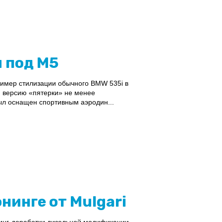
и под М5
ример стилизации обычного BMW 535i в
ю версию «пятерки» не менее
ыл оснащен спортивным аэродин...
юнинге от Mulgari