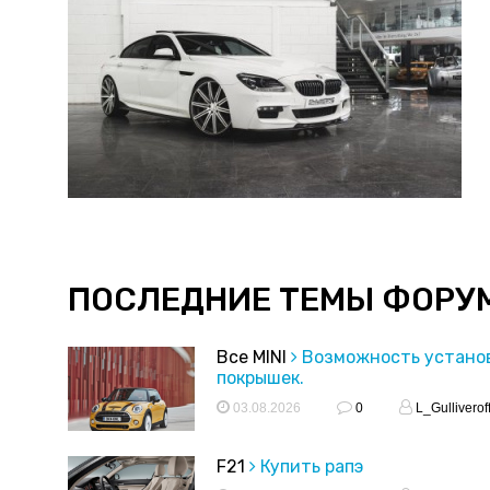
ПОСЛЕДНИЕ ТЕМЫ ФОРУ
Все MINI
Возможность устано
покрышек.
03.08.2026
0
L_Gulliverof
F21
Купить рапэ