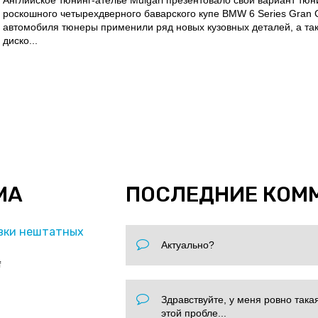
Английское тюнинг-ателье Mulgari презентовало свой вариант тю
роскошного четырехдверного баварского купе BMW 6 Series Gran 
автомобиля тюнеры применили ряд новых кузовных деталей, а та
диско...
МА
ПОСЛЕДНИЕ КОМ
вки нештатных
Актуально?
f
Здравствуйте, у меня ровно така
этой пробле...