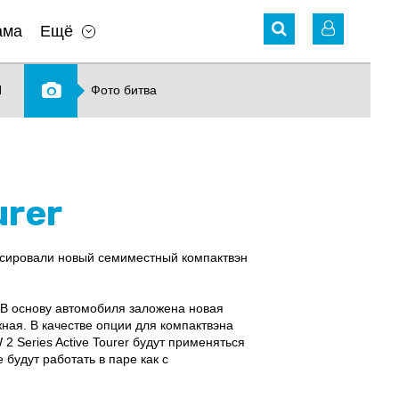
ама
Ещё
N
Фото битва
urer
сировали новый семиместный компактвэн
. В основу автомобиля заложена новая
ая. В качестве опции для компактвэна
 Series Active Tourer будут применяться
будут работать в паре как с