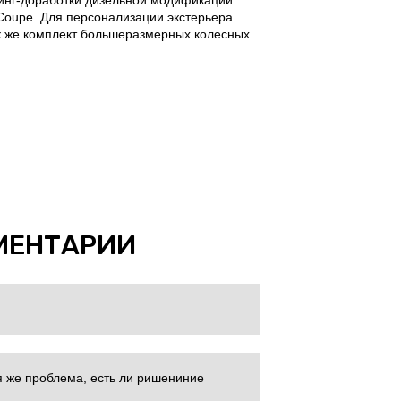
нинг-доработки дизельной модификации
Coupe. Для персонализации экстерьера
к же комплект большеразмерных колесных
МЕНТАРИИ
я же проблема, есть ли ришениние