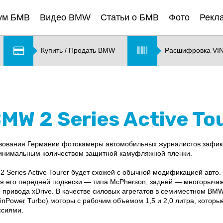
ум БМВ
Видео BMW
Статьи о БМВ
Фото
Рекл
Купить / Продать BMW
Расшифровка VI
W 2 Series Active To
ьзования Германии фотокамеры автомобильных журналистов зафик
т минимальным количеством защитной камуфляжной пленки.
 Series Active Tourer будет схожей с обычной модификацией авто
 его передней подвески — типа McPherson, задней — многорычажн
привода xDrive. В качестве силовых агрегатов в семиместном BMW 2
Power Turbo) моторы с рабочим объемом 1,5 и 2,0 литра, которые 
ссиями.