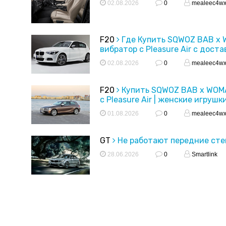
02.08.2026
0
mealeec4w
F20
Где Купить SQWOZ BAB x
вибратор с Pleasure Air с доста
02.08.2026
0
mealeec4w
F20
Купить SQWOZ BAB x WOM
с Pleasure Air | женские игрушк
01.08.2026
0
mealeec4w
GT
Не работают передние ст
28.06.2026
0
Smartlink