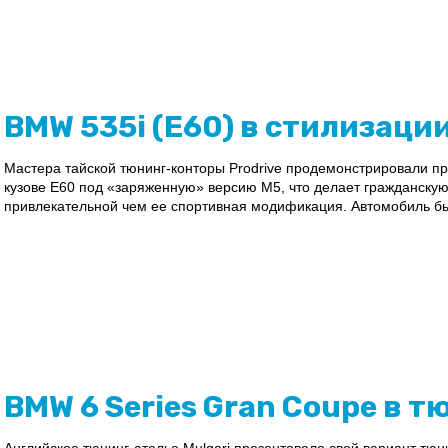
BMW 535i (E60) в стилизаци
Мастера тайской тюнинг-конторы Prodrive продемонстрировали п
кузове Е60 под «заряженную» версию М5, что делает гражданску
привлекательной чем ее спортивная модификация. Автомобиль б
BMW 6 Series Gran Coupe в т