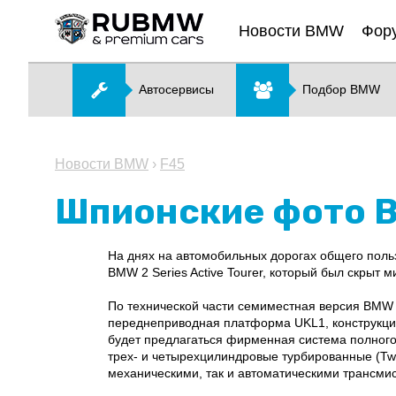
Новости BMW
Фор
Автосервисы
Подбор BMW
Новости BMW
›
F45
Шпионские фото BM
На днях на автомобильных дорогах общего пол
BMW 2 Series Active Tourer, который был скры
По технической части семиместная версия BMW 2
переднеприводная платформа UKL1, конструкция
будет предлагаться фирменная система полного 
трех- и четырехцилиндровые турбированные (Twin
механическими, так и автоматическими трансми