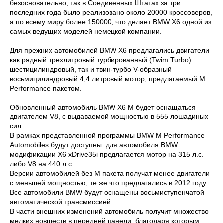
безосновательно, так в Соединенных Штатах за три
последних года было реализовано около 20000 кроссоверов,
а по всему миру более 150000, что делает BMW Х6 одной из
самых ведущих моделей немецкой компании.
Для прежних автомобилей BMW X6 предлагались двигатели
как рядный трехлитровый турбированный (Twim Turbo)
шестицилиндровый, так и твин-турбо V-образный
восьмицилиндровый 4,4 литровый мотор, предлагаемый M
Performance пакетом.
Обновленный автомобиль BMW X6 M будет оснащаться
двигателем V8, с выдаваемой мощностью в 555 лошадиных
сил.
В рамках представленной программы BMW M Performance
Automobiles будут доступны: для автомобиля BMW
модификации X6 xDrive35i предлагается мотор на 315 л.с.
либо V8 на 440 л.с.
Версии автомобилей без М пакета получат менее двигатели
с меньшей мощностью, те же что предлагались в 2012 году.
Все автомобили BMW будут оснащены восьмиступенчатой
автоматической трансмиссией.
В части внешних изменений автомобиль получит множество
мелких новшеств в передней панели, благодаря которым