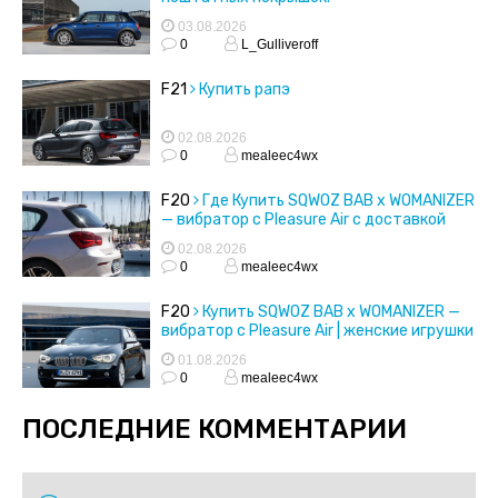
03.08.2026
0
L_Gulliveroff
F21
Купить рапэ
02.08.2026
0
mealeec4wx
F20
Где Купить SQWOZ BAB x WOMANIZER
— вибратор с Pleasure Air с доставкой
02.08.2026
0
mealeec4wx
F20
Купить SQWOZ BAB x WOMANIZER —
вибратор с Pleasure Air | женские игрушки
01.08.2026
0
mealeec4wx
ПОСЛЕДНИЕ КОММЕНТАРИИ