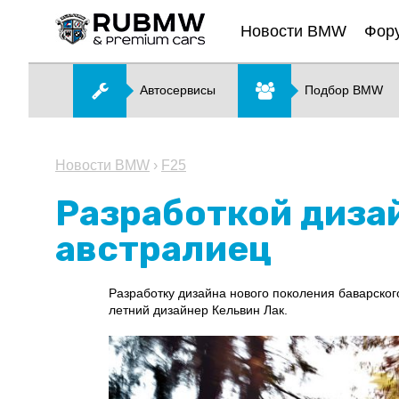
Новости BMW
Фор
Автосервисы
Подбор BMW
Новости BMW
›
F25
Разработкой диза
австралиец
Разработку дизайна нового поколения баварског
летний дизайнер Кельвин Лак.