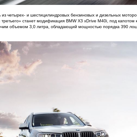
ь из четырех- и шестицилиндровых бензиновых и дизельных моторов
с третьего» станет модификация BMW X3 xDrive M40i, под капотом 
очим объемом 3,0 литра, обладающий мощностью порядка 390 лош