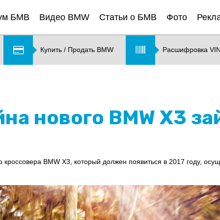
ум БМВ
Видео BMW
Статьи о БМВ
Фото
Рекл
Купить / Продать BMW
Расшифровка VI
йна нового BMW X3 за
о кроссовера BMW X3, который должен появиться в 2017 году, осущ