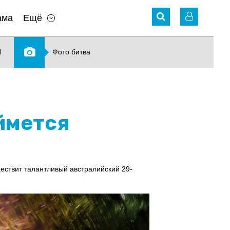
ама
Ещё
N
Фото битва
ймется
ествит талантливый австралийский 29-