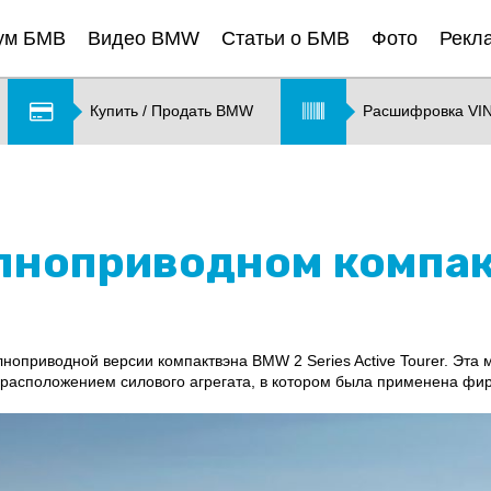
ум БМВ
Видео BMW
Статьи о БМВ
Фото
Рекл
Купить / Продать BMW
Расшифровка VI
лноприводном компа
оприводной версии компактвэна BMW 2 Series Active Tourer. Эта 
асположением силового агрегата, в котором была применена фирм