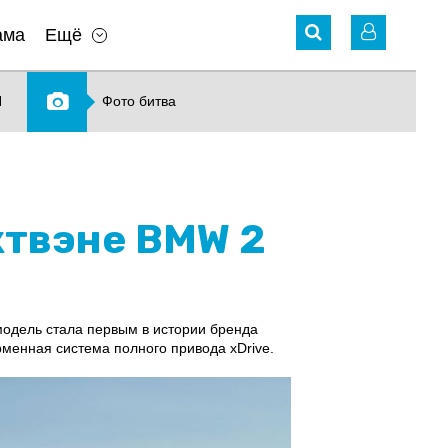
ама
Ещё
N
Фото битва
ктвэне BMW 2
модель стала первым в истории бренда
енная система полного привода xDrive.