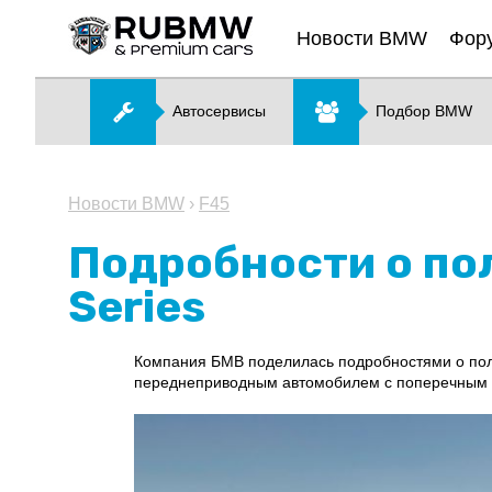
Новости BMW
Фор
Автосервисы
Подбор BMW
Новости BMW
›
F45
Подробности о по
Series
Компания БМВ поделилась подробностями о полн
переднеприводным автомобилем с поперечным р