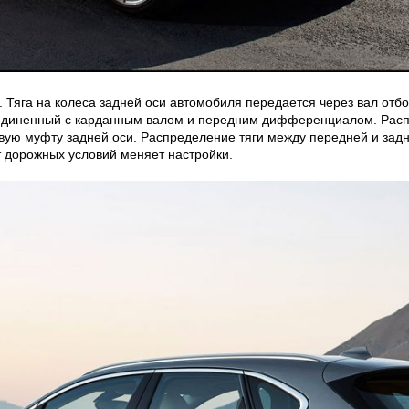
 Тяга на колеса задней оси автомобиля передается через вал отб
соединенный с карданным валом и передним дифференциалом. Рас
вую муфту задней оси. Распределение тяги между передней и зад
т дорожных условий меняет настройки.