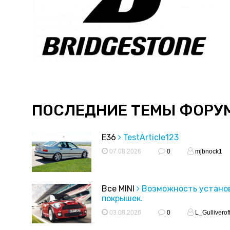
ПОСЛЕДНИЕ ТЕМЫ ФОРУ
E36
TestArticle123
07.08.2026
0
mjbnock1
Все MINI
Возможность устано
покрышек.
03.08.2026
0
L_Gulliverof