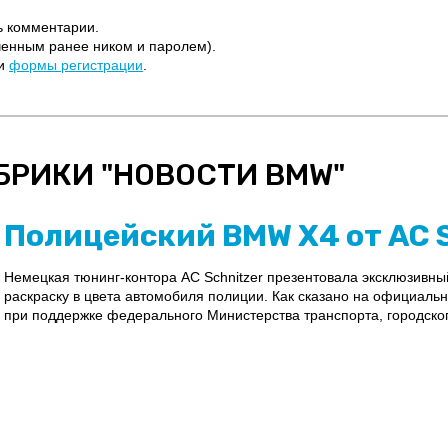
ь комментарии.
ченным ранее ником и паролем).
щи
формы регистрации
.
БРИКИ "
НОВОСТИ BMW
"
Полицейский BMW X4 от AC S
Немецкая тюнинг-контора AC Schnitzer презентовала эксклюзивн
раскраску в цвета автомобиля полиции. Как сказано на официаль
при поддержке федерального Министерства транспорта, городского 