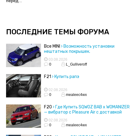
перед...
ПОСЛЕДНИЕ ТЕМЫ ФОРУМА
Все MINI
Возможность установки
нештатных покрышек.
03.08.2026
0
L_Gulliveroff
F21
Купить рапэ
02.08.2026
0
mealeec4wx
F20
Где Купить SQWOZ BAB x WOMANIZER
— вибратор с Pleasure Air с доставкой
02.08.2026
0
mealeec4wx