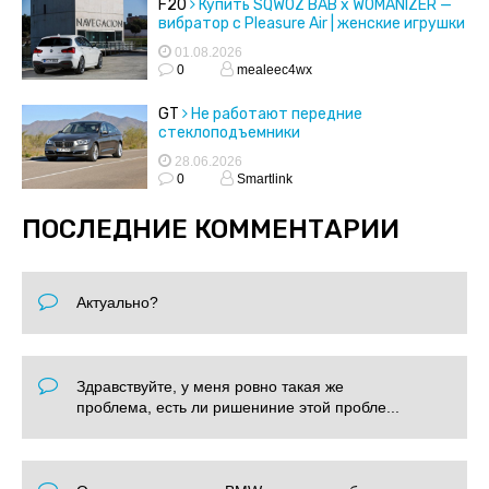
F20
Купить SQWOZ BAB x WOMANIZER —
вибратор с Pleasure Air | женские игрушки
01.08.2026
0
mealeec4wx
GT
Не работают передние
стеклоподъемники
28.06.2026
0
Smartlink
ПОСЛЕДНИЕ КОММЕНТАРИИ
Актуально?
Здравствуйте, у меня ровно такая же
проблема, есть ли ришениние этой пробле...