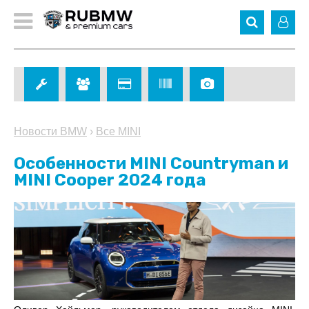
Новости BMW
›
Все MINI
Особенности MINI Countryman и
MINI Cooper 2024 года