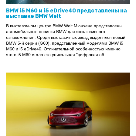
BMW i5 M60 и i5 eDrive40 представлены на
выставке BMW Welt
В выставочном центре BMW Welt Мюнхена представлены
автомобильные новинки BMW для эксклюзивного
ознакомления. Среди выставочных звезд выделялся новый
BMW 5-й серии (G60), представленный моделями BMW i5
M60 и i5 eDrive40. Отличительной особенностью именно
этого i5 M60 стала его уникальная "цифровая об...