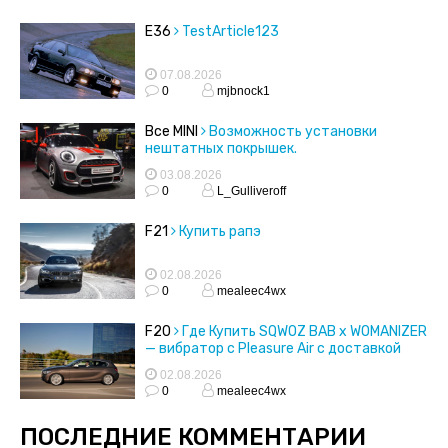
E36
TestArticle123
07.08.2026
0
mjbnock1
Все MINI
Возможность установки
нештатных покрышек.
03.08.2026
0
L_Gulliveroff
F21
Купить рапэ
02.08.2026
0
mealeec4wx
F20
Где Купить SQWOZ BAB x WOMANIZER
— вибратор с Pleasure Air с доставкой
02.08.2026
0
mealeec4wx
ПОСЛЕДНИЕ КОММЕНТАРИИ