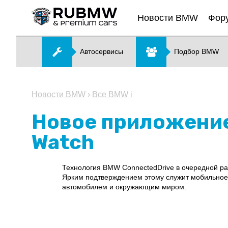
Новости BMW
Фор
Автосервисы
Подбор BMW
Новости BMW
›
Все BMW i
Новое приложение
Watch
Технология BMW ConnectedDrive в очередной ра
Ярким подтверждением этому служит мобильное 
автомобилем и окружающим миром.