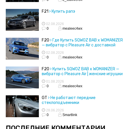
F21
Купить рапэ
02.08.2026
0
mealeec4wx
F20
Где Купить SQWOZ BAB x WOMANIZER
— вибратор с Pleasure Air с доставкой
02.08.2026
0
mealeec4wx
F20
Купить SQWOZ BAB x WOMANIZER —
вибратор с Pleasure Air | женские игрушки
01.08.2026
0
mealeec4wx
GT
Не работают передние
стеклоподъемники
28.06.2026
0
Smartlink
ПОСЛЕДНИЕ КОММЕНТАРИИ