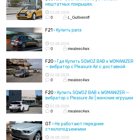
нештатных покрышек.
03.08.2026
0
L_Gulliveroff
F21
Купить рапэ
02.08.2026
0
mealeec4wx
F20
Где Купить SQWOZ BAB x WOMANIZER
— вибратор с Pleasure Air с доставкой
02.08.2026
0
mealeec4wx
F20
Купить SQWOZ BAB x WOMANIZER —
вибратор с Pleasure Air | женские игрушки
01.08.2026
0
mealeec4wx
GT
Не работают передние
стеклоподъемники
28.06.2026