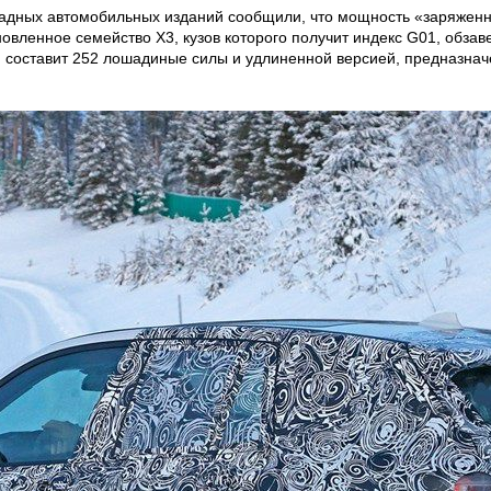
падных автомобильных изданий сообщили, что мощность «заряженн
вленное семейство X3, кузов которого получит индекс G01, обза
 составит 252 лошадиные силы и удлиненной версией, предназнач