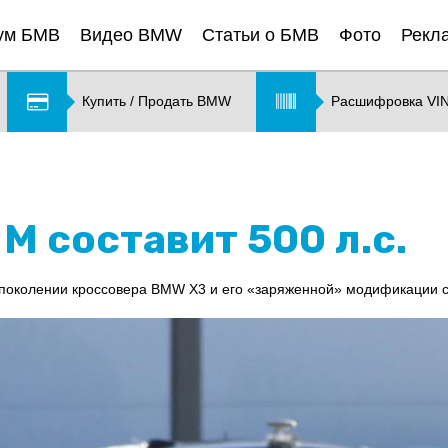
ум БМВ
Видео BMW
Статьи о БМВ
Фото
Рекл
Купить / Продать BMW
Расшифровка VI
 составит 500 л.с.
поколении кроссовера BMW X3 и его «заряженной» модификации с 