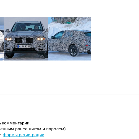
ь комментарии.
ченным ранее ником и паролем).
щи
формы регистрации
.