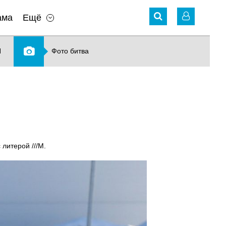
ама
Ещё
N
Фото битва
литерой ///M.