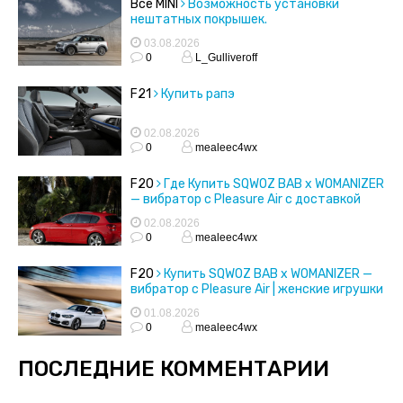
Все MINI
Возможность установки
нештатных покрышек.
03.08.2026
0
L_Gulliveroff
F21
Купить рапэ
02.08.2026
0
mealeec4wx
F20
Где Купить SQWOZ BAB x WOMANIZER
— вибратор с Pleasure Air с доставкой
02.08.2026
0
mealeec4wx
F20
Купить SQWOZ BAB x WOMANIZER —
вибратор с Pleasure Air | женские игрушки
01.08.2026
0
mealeec4wx
ПОСЛЕДНИЕ КОММЕНТАРИИ