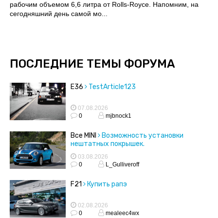
рабочим объемом 6,6 литра от Rolls-Royce. Напомним, на
сегодняшний день самой мо...
ПОСЛЕДНИЕ ТЕМЫ ФОРУМА
E36
TestArticle123
07.08.2026
0
mjbnock1
Все MINI
Возможность установки
нештатных покрышек.
03.08.2026
0
L_Gulliveroff
F21
Купить рапэ
02.08.2026
0
mealeec4wx