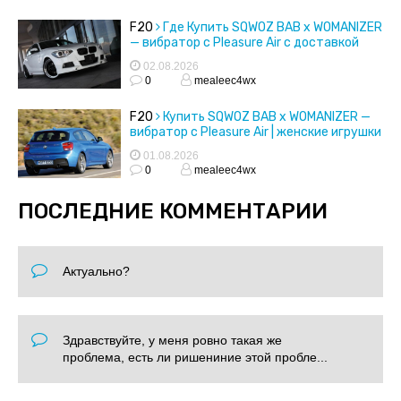
F20
Где Купить SQWOZ BAB x WOMANIZER
— вибратор с Pleasure Air с доставкой
02.08.2026
0
mealeec4wx
F20
Купить SQWOZ BAB x WOMANIZER —
вибратор с Pleasure Air | женские игрушки
01.08.2026
0
mealeec4wx
ПОСЛЕДНИЕ КОММЕНТАРИИ
Актуально?
Здравствуйте, у меня ровно такая же
проблема, есть ли ришениние этой пробле...