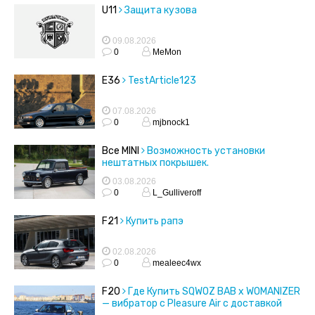
U11
Защита кузова
09.08.2026
0
MeMon
E36
TestArticle123
07.08.2026
0
mjbnock1
Все MINI
Возможность установки
нештатных покрышек.
03.08.2026
0
L_Gulliveroff
F21
Купить рапэ
02.08.2026
0
mealeec4wx
F20
Где Купить SQWOZ BAB x WOMANIZER
— вибратор с Pleasure Air с доставкой