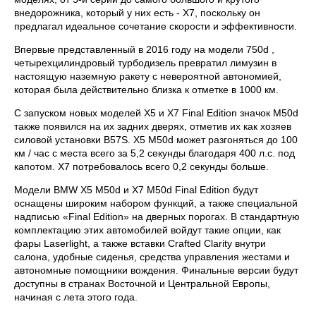
внедорожника, который у них есть - X7, поскольку он
предлагал идеальное сочетание скорости и эффективности.
Впервые представленный в 2016 году на модели 750d ,
четырехцилиндровый турбодизель превратил лимузин в
настоящую наземную ракету с невероятной автономией,
которая была действительно близка к отметке в 1000 км.
С запуском новых моделей X5 и X7 Final Edition значок M50d
также появился на их задних дверях, отметив их как хозяев
силовой установки B57S. X5 M50d может разгоняться до 100
км / час с места всего за 5,2 секунды благодаря 400 л.с. под
капотом. X7 потребовалось всего 0,2 секунды больше.
Модели BMW X5 M50d и X7 M50d Final Edition будут
оснащены широким набором функций, а также специальной
надписью «Final Edition» на дверных порогах. В стандартную
комплектацию этих автомобилей войдут такие опции, как
фары Laserlight, а также вставки Crafted Clarity внутри
салона, удобные сиденья, средства управления жестами и
автономные помощники вождения. Финальные версии будут
доступны в странах Восточной и Центральной Европы,
начиная с лета этого года.