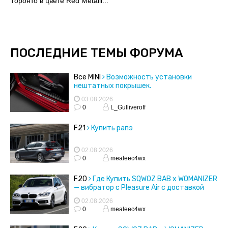
Торонто в цвете Red Metalli...
ПОСЛЕДНИЕ ТЕМЫ ФОРУМА
Все MINI
Возможность установки
нештатных покрышек.
03.08.2026
0
L_Gulliveroff
F21
Купить рапэ
02.08.2026
0
mealeec4wx
F20
Где Купить SQWOZ BAB x WOMANIZER
— вибратор с Pleasure Air с доставкой
02.08.2026
0
mealeec4wx