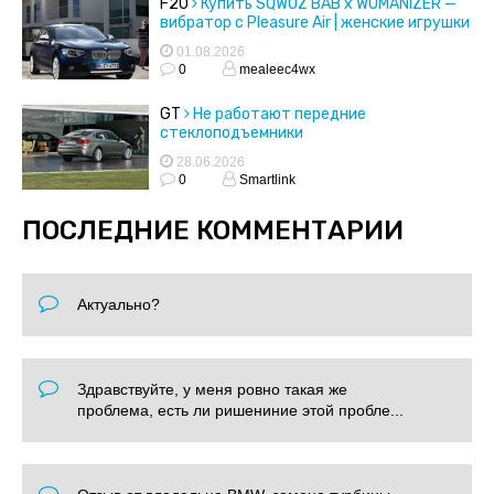
F20
Купить SQWOZ BAB x WOMANIZER —
вибратор с Pleasure Air | женские игрушки
01.08.2026
0
mealeec4wx
GT
Не работают передние
стеклоподъемники
28.06.2026
0
Smartlink
ПОСЛЕДНИЕ КОММЕНТАРИИ
Актуально?
Здравствуйте, у меня ровно такая же
проблема, есть ли ришениние этой пробле...