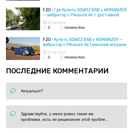
F20
Где Купить SQWOZ BAB x WOMANIZER
— вибратор с Pleasure Air с доставкой
02.08.2026
0
mealeec4wx
F20
Купить SQWOZ BAB x WOMANIZER —
вибратор с Pleasure Air | женские игрушки
01.08.2026
0
mealeec4wx
ПОСЛЕДНИЕ КОММЕНТАРИИ
Актуально?
Здравствуйте, у меня ровно такая же
проблема, есть ли ришениние этой пробле...