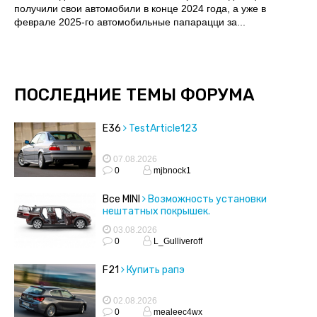
получили свои автомобили в конце 2024 года, а уже в
феврале 2025-го автомобильные папарацци за...
ПОСЛЕДНИЕ ТЕМЫ ФОРУМА
E36
TestArticle123
07.08.2026
0
mjbnock1
Все MINI
Возможность установки
нештатных покрышек.
03.08.2026
0
L_Gulliveroff
F21
Купить рапэ
02.08.2026
0
mealeec4wx