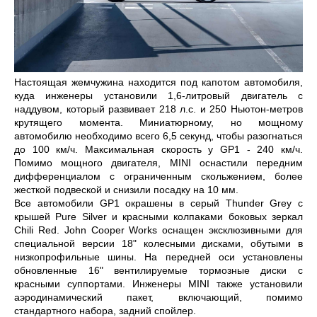
Настоящая жемчужина находится под капотом автомобиля,
куда инженеры установили 1,6-литровый двигатель с
наддувом, который развивает 218 л.с. и 250 Ньютон-метров
крутящего момента. Миниатюрному, но мощному
автомобилю необходимо всего 6,5 секунд, чтобы разогнаться
до 100 км/ч. Максимальная скорость у GP1 - 240 км/ч.
Помимо мощного двигателя, MINI оснастили передним
дифференциалом с ограниченным скольжением, более
жесткой подвеской и снизили посадку на 10 мм.
Все автомобили GP1 окрашены в серый Thunder Grey с
крышей Pure Silver и красными колпаками боковых зеркал
Chili Red. John Cooper Works оснащен эксклюзивными для
специальной версии 18" колесными дисками, обутыми в
низкопрофильные шины. На передней оси установлены
обновленные 16" вентилируемые тормозные диски с
красными суппортами. Инженеры MINI также установили
аэродинамический пакет, включающий, помимо
стандартного набора, задний спойлер.