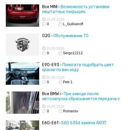
Все MINI
Возможность установки
нештатных покрышек.
03.08.2026
0
L_Gulliveroff
G20
Обслуживание ТО
10.06.2026
0
Sergo12212
E90-E93
Помогите подобрать цвет
краски по вин коду
06.06.2026
0
Petr-1
Все BMW i
При заводе после
автозапуска сбрасывается передача с
drive на parking
24.05.2026
0
Romansv
E60-E61
E60 535d замена АКПП