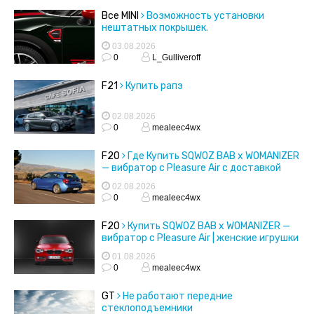
Все MINI
Возможность установки
нештатных покрышек.
03.08.2026
0
L_Gulliveroff
F21
Купить рапэ
02.08.2026
0
mealeec4wx
F20
Где Купить SQWOZ BAB x WOMANIZER
— вибратор с Pleasure Air с доставкой
02.08.2026
0
mealeec4wx
F20
Купить SQWOZ BAB x WOMANIZER —
вибратор с Pleasure Air | женские игрушки
01.08.2026
0
mealeec4wx
GT
Не работают передние
стеклоподъемники