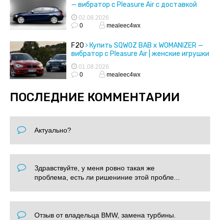
— вибратор с Pleasure Air с доставкой
02.08.2026
0
mealeec4wx
F20
Купить SQWOZ BAB x WOMANIZER —
вибратор с Pleasure Air | женские игрушки
01.08.2026
0
mealeec4wx
ПОСЛЕДНИЕ КОММЕНТАРИИ
Актуально?
Здравствуйте, у меня ровно такая же
проблема, есть ли ришениние этой пробле...
Отзыв от владельца BMW, замена турбины.