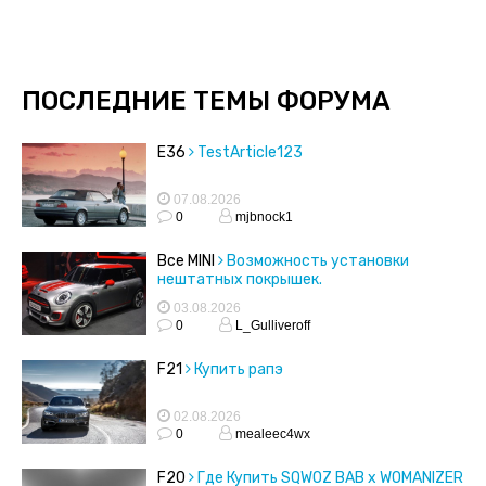
ПОСЛЕДНИЕ ТЕМЫ ФОРУМА
E36
TestArticle123
07.08.2026
0
mjbnock1
Все MINI
Возможность установки
нештатных покрышек.
03.08.2026
0
L_Gulliveroff
F21
Купить рапэ
02.08.2026
0
mealeec4wx
F20
Где Купить SQWOZ BAB x WOMANIZER