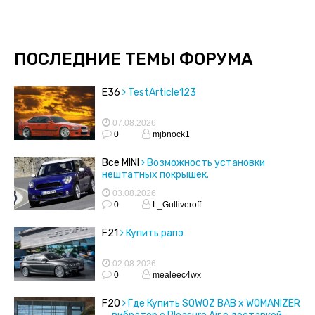
ПОСЛЕДНИЕ ТЕМЫ ФОРУМА
E36
TestArticle123
07.08.2026
0
mjbnock1
Все MINI
Возможность установки
нештатных покрышек.
03.08.2026
0
L_Gulliveroff
F21
Купить рапэ
02.08.2026
0
mealeec4wx
F20
Где Купить SQWOZ BAB x WOMANIZER