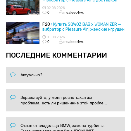
— вибратор с Pleasure Air с доставкой
02.08.2026
0
mealeec4wx
F20
Купить SQWOZ BAB x WOMANIZER —
вибратор с Pleasure Air | женские игрушки
01.08.2026
0
mealeec4wx
ПОСЛЕДНИЕ КОММЕНТАРИИ
Актуально?
Здравствуйте, у меня ровно такая же
проблема, есть ли ришениние этой пробле...
Отзыв от владельца BMW, замена турбины.
Была установлена турбина IRONUNIT. ...