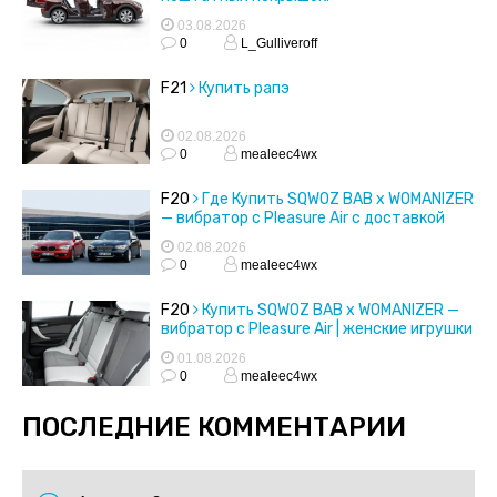
03.08.2026
0
L_Gulliveroff
F21
Купить рапэ
02.08.2026
0
mealeec4wx
F20
Где Купить SQWOZ BAB x WOMANIZER
— вибратор с Pleasure Air с доставкой
02.08.2026
0
mealeec4wx
F20
Купить SQWOZ BAB x WOMANIZER —
вибратор с Pleasure Air | женские игрушки
01.08.2026
0
mealeec4wx
ПОСЛЕДНИЕ КОММЕНТАРИИ