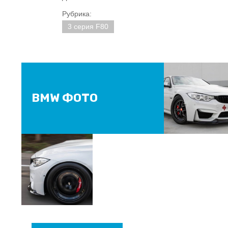
Рубрика:
3 серия F80
BMW ФОТО