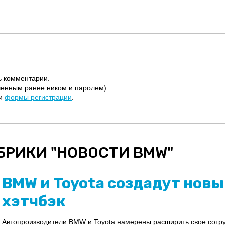
ь комментарии.
ченным ранее ником и паролем).
щи
формы регистрации
.
БРИКИ "
НОВОСТИ BMW
"
BMW и Toyota создадут нов
хэтчбэк
Автопроизводители BMW и Toyota намерены расширить свое сотру