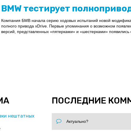
BMW тестирует полноприво
Компания БМВ начала серию ходовых испытаний новой модифик
полного привода xDrive. Первые упоминания о возможном появле
версий, представленных «пятерками» и «шестерками» появились е
МА
ПОСЛЕДНИЕ КОМ
вки нештатных
Актуально?
f