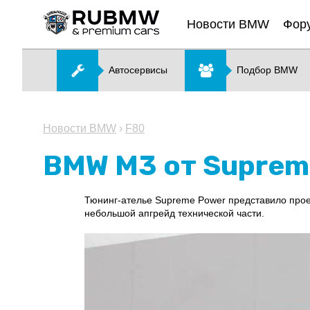
Новости BMW
Фор
Автосервисы
Подбор BMW
Новости BMW
›
F80
BMW M3 от Suprem
Тюнинг-ателье Supreme Power представило прое
небольшой апгрейд технической части.