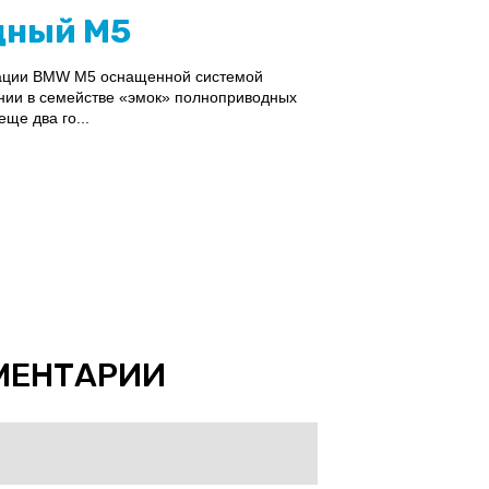
дный M5
ации BMW M5 оснащенной системой
нии в семействе «эмок» полноприводных
ще два го...
МЕНТАРИИ