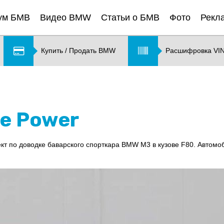
ум БМВ
Видео BMW
Статьи о БМВ
Фото
Рекл
Купить / Продать BMW
Расшифровка VI
e Power
кт по доводке баварского спорткара BMW M3 в кузове F80. Автомо