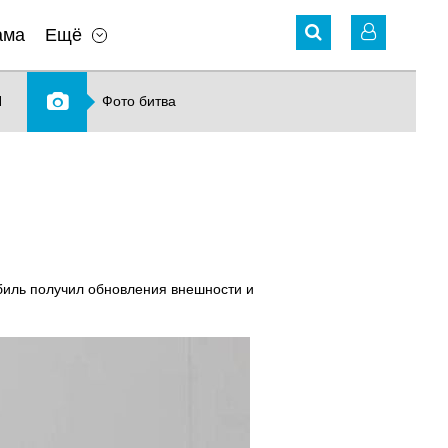
ама
Ещё
N
Фото битва
биль получил обновления внешности и