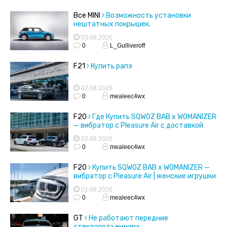
Все MINI
Возможность установки
нештатных покрышек.
03.08.2026
0
L_Gulliveroff
F21
Купить рапэ
02.08.2026
0
mealeec4wx
F20
Где Купить SQWOZ BAB x WOMANIZER
— вибратор с Pleasure Air с доставкой
02.08.2026
0
mealeec4wx
F20
Купить SQWOZ BAB x WOMANIZER —
вибратор с Pleasure Air | женские игрушки
01.08.2026
0
mealeec4wx
GT
Не работают передние
стеклоподъемники