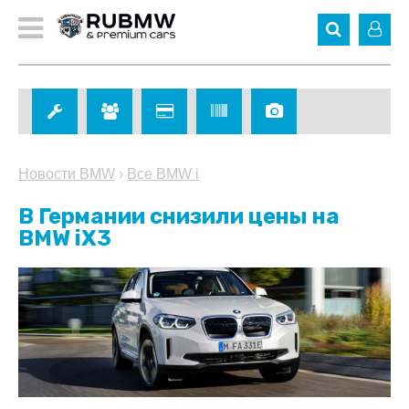
Новости BMW
›
Все BMW i
В Германии снизили цены на
BMW iX3