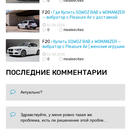
0
mealeec4wx
F20
Где Купить SQWOZ BAB x WOMANIZER
— вибратор с Pleasure Air с доставкой
02.08.2026
0
mealeec4wx
F20
Купить SQWOZ BAB x WOMANIZER —
вибратор с Pleasure Air | женские игрушки
01.08.2026
0
mealeec4wx
ПОСЛЕДНИЕ КОММЕНТАРИИ
Актуально?
Здравствуйте, у меня ровно такая же
проблема, есть ли ришениние этой пробле...