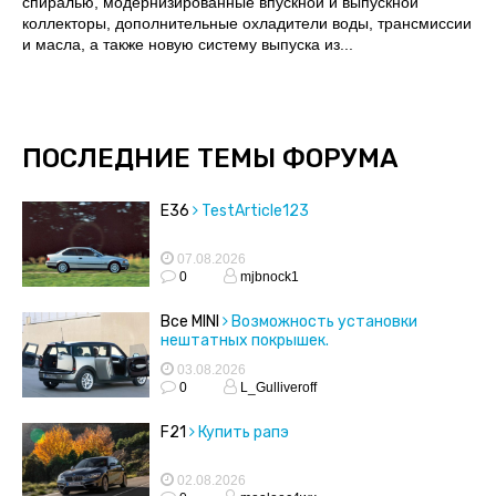
спиралью, модернизированные впускной и выпускной
коллекторы, дополнительные охладители воды, трансмиссии
и масла, а также новую систему выпуска из...
ПОСЛЕДНИЕ ТЕМЫ ФОРУМА
E36
TestArticle123
07.08.2026
0
mjbnock1
Все MINI
Возможность установки
нештатных покрышек.
03.08.2026
0
L_Gulliveroff
F21
Купить рапэ
02.08.2026