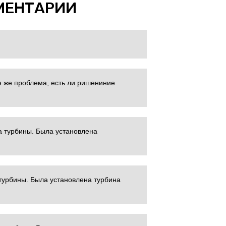
МЕНТАРИИ
я же проблема, есть ли ришениние
а турбины. Была установлена
турбины. Была установлена турбина