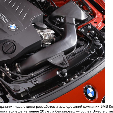
аниям глава отдела разработок и исследований компании БМВ Кла
лжаться еще не менее 20 лет, а бензиновых — 30 лет. Вместе с те