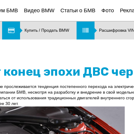
ум БМВ
Видео BMW
Статьи о БМВ
Фото
Рекл
Купить / Продать BMW
Расшифровка VI
 конец эпохи ДВС чер
е прослеживается тенденция постепенного перехода на электричес
омпании БМВ, несмотря на разработку и внедрение в свой модельн
ться от использования традиционных двигателей внутреннего сгор
е 30 лет.