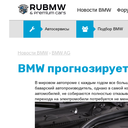
Новости BMW
Фор
Автосервисы
Подбор BMW
Новости BMW
›
BMW AG
BMW прогнозирует
В мировом автопроме с каждым годом все больш
баварский автопроизводитель, однако в самой к
автомобилей, не собираются полностью отказыва
перехода на электромобили потребуется не мене