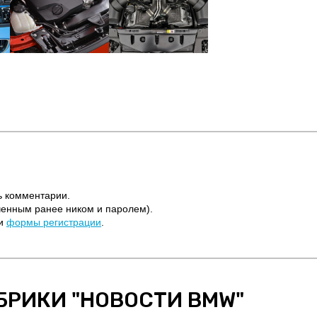
ь комментарии.
ченным ранее ником и паролем).
щи
формы регистрации
.
БРИКИ "
НОВОСТИ BMW
"