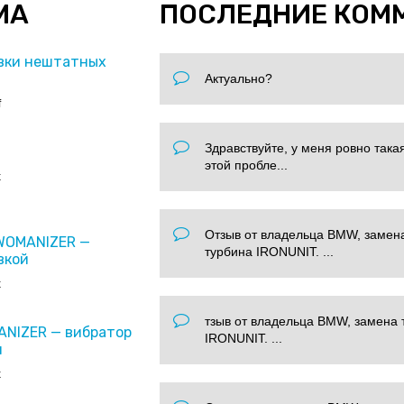
МА
ПОСЛЕДНИЕ КОМ
вки нештатных
Актуально?
f
Здравствуйте, у меня ровно така
этой пробле...
x
Отзыв от владельца BMW, замен
 WOMANIZER —
турбина IRONUNIT. ...
вкой
x
тзыв от владельца BMW, замена 
ANIZER — вибратор
IRONUNIT. ...
и
x