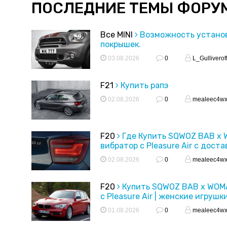
ПОСЛЕДНИЕ ТЕМЫ ФОРУ
Все MINI
Возможность устано
покрышек.
03.08.2026
0
L_Gulliverof
F21
Купить рапэ
02.08.2026
0
mealeec4w
F20
Где Купить SQWOZ BAB x
вибратор с Pleasure Air с доста
02.08.2026
0
mealeec4w
F20
Купить SQWOZ BAB x WOM
с Pleasure Air | женские игрушк
01.08.2026
0
mealeec4w