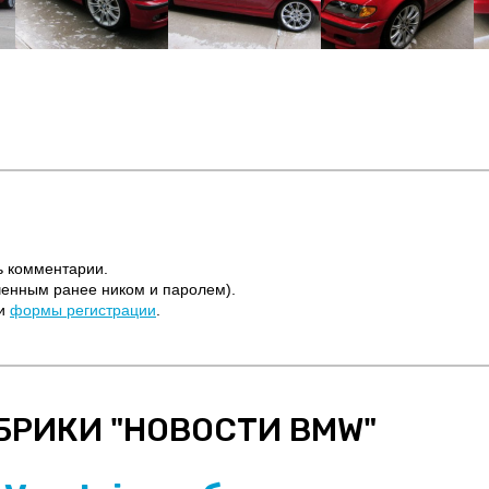
ь комментарии.
ченным ранее ником и паролем).
щи
формы регистрации
.
БРИКИ "
НОВОСТИ BMW
"