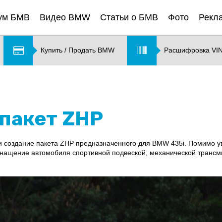
ум БМВ
Видео BMW
Статьи о БМВ
Фото
Рекл
Купить / Продать BMW
Расшифровка VI
 пакет ZHP
создание пакета ZHP предназначенного для BMW 435i. Помимо ув
нащение автомобиля спортивной подвеской, механической трансми