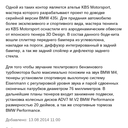
Одной из таких контор является ателье KBS Motorsport,
мастера которого разрабатывают проект по доводке
серийной версии BMW 435i. Для придания автомобилю
более эксклюзивного и спортивного вида, мастера тюнинга
из KBS Motorsport оснастили его аэродинамическим обвесом
от японского тюнера 3D Design. В состав данного боди-кита
вошли сплиттер переднего бампера из углеволокна,
накладки на пороги, диффузор интегрированный в задний
бампер, а так же задний спойлер и дефлектор заднего
стекла.
Для того чтобы звучание техлитрового бензинового
турбомотора было максимально похожим на звук BMW M4,
тюнеры установили спортивную выхлопную систему
Eisenmann с регулировкой уровня звука и парой сдвоенных
оконечных патрубков диаметром 76 миллиметров. В
дальнейшие планы тюнеров входит занижение подвески,
установка колесных дисков ADV7 M.V2 BMW Performance
размерностью 20 дюймов, а так же спортивные тормоза
BMW Performance.
Добавлено: 13.08.2014 11:00