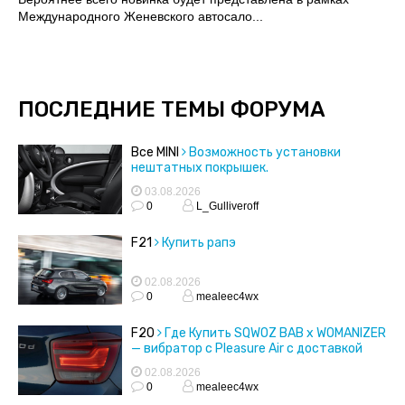
Международного Женевского автосало...
ПОСЛЕДНИЕ ТЕМЫ ФОРУМА
Все MINI
Возможность установки
нештатных покрышек.
03.08.2026
0
L_Gulliveroff
F21
Купить рапэ
02.08.2026
0
mealeec4wx
F20
Где Купить SQWOZ BAB x WOMANIZER
— вибратор с Pleasure Air с доставкой
02.08.2026
0
mealeec4wx