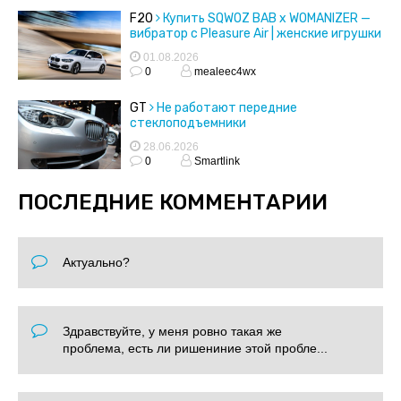
F20
Купить SQWOZ BAB x WOMANIZER —
вибратор с Pleasure Air | женские игрушки
01.08.2026
0
mealeec4wx
GT
Не работают передние
стеклоподъемники
28.06.2026
0
Smartlink
ПОСЛЕДНИЕ КОММЕНТАРИИ
Актуально?
Здравствуйте, у меня ровно такая же
проблема, есть ли ришениние этой пробле...