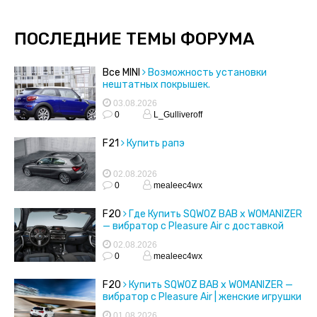
ПОСЛЕДНИЕ ТЕМЫ ФОРУМА
Все MINI
Возможность установки
нештатных покрышек.
03.08.2026
0
L_Gulliveroff
F21
Купить рапэ
02.08.2026
0
mealeec4wx
F20
Где Купить SQWOZ BAB x WOMANIZER
— вибратор с Pleasure Air с доставкой
02.08.2026
0
mealeec4wx
F20
Купить SQWOZ BAB x WOMANIZER —
вибратор с Pleasure Air | женские игрушки
01.08.2026